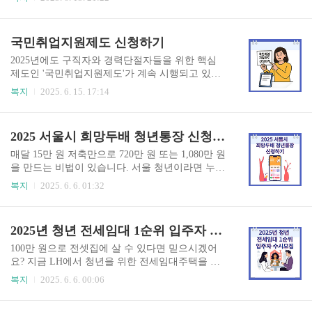
하며, 비대면 개설은 지원하지 않습니다.상품 조건
금리 혜택! 놓치면 1년 후회합니다. 지금 바로 아래
및 대상자 📌 가입 조건- 최근 1년 이내 근로장려금
버튼을 눌러 조건을 확인해 보세요 👇 우리은행 적
수급 사실이 있는 자- 또는 기초생활수급자, 한부
금 조건 확인하기👆 희망드림적금이란? ‘희망드림
국민취업지원제도 신청하기
모가정, 소년소녀가장 등 사회적 배려 대상자📄 필
적금’은 우리은행이 운영하는 고금리 적금 상품으
요서류- 근로장려금 결..
로, 사회적 배려 계층의 자산 형성을 돕기 위한 정
2025년에도 구직자와 경력단절자들을 위한 핵심
책금융 상품입니다.특히 기초생활수급자, 차상위
제도인 '국민취업지원제도'가 계속 시행되고 있습
계층, 결혼이민자, 북한이탈 주민 등에게 유리한 조
니다. 구직 의사는 있지만 생계가 어려운 이들에게
복지
2025. 6. 15. 17:14
건을 제공하고 있으며,최대 연 4.0%의 고금리를 제
맞춤형 취업 지원과 함께 최대 월 65만 원의 구직촉
공하여 재산 형성에 큰 도움이 됩니다.가입 대상 및
진수당을 제공해 주는 제도로, 정부가 직접 나서서
조건 ✔ 가입 가능 대상- 기초생활수급자- 만 65세
취업 준비를 도와주는 중요한 기회입니다. 특히 청
2025 서울시 희망두배 청년통장 신청하기
이상 차상위계층- 소년소녀가장- 결혼이민자- 북한
년, 중장년, 경력단절 여성 등 다양한 계층을 대상
이탈 주민- ..
으로 하며, 자격 요건만 충족하면 고용센터 또는 온
매달 15만 원 저축만으로 720만 원 또는 1,080만 원
라인으로 간편하게 신청할 수 있습니다.국민취업
을 만드는 비법이 있습니다. 서울 청년이라면 누구
지원제도 신청 바로가기👆✅ 신청 방법 국민취업지
나 도전 가능한 ‘희망두배 청년통장’, 2025년도 모
복지
2025. 6. 6. 01:32
원제도 신청은 고용노동부 워크넷(www.work.go.k
집이 시작됐습니다! 기회는 단 10,000명, 지금이 아
r) 사이트를 통해 온라인으로 간편하게 진행할 수
니면 1년을 기다려야 합니다. 청년통장 신청 바로
있습니다. 회원가입 후 '국민취업지원제도' 항목을
가기👆 희망두배 청년통장이란? 서울시가 주관하
2025년 청년 전세임대 1순위 입주자 수시모집
선택하고, 소득 및 재산 정보를 입력한 뒤 필요한
고 시민 후원금까지 더해, 청년의 저축액에 동일한
서류를 첨부해 신청..
금액을 1:1로 매칭해 주는 자산형성 지원 제도입니
100만 원으로 전셋집에 살 수 있다면 믿으시겠어
다.매달 15만 원씩 2년 또는 3년간 저축하면 서울시
요? 지금 LH에서 청년을 위한 전세임대주택을 수
가 매달 동일 금액을 더해 총 720만 원 또는 1,080
시 모집 중입니다. 한정 예산으로 언제 마감될지 모
복지
2025. 6. 6. 00:06
만 원을 만들 수 있습니다.자격 조건을 충족하는 근
르니 지금 확인하고 신청하세요! 전세임대 수시모
로청년이라면 누구나 신청할 수 있으며, 취업준비
집 바로가기👆 청년 전세임대란? 청년 전세임대주