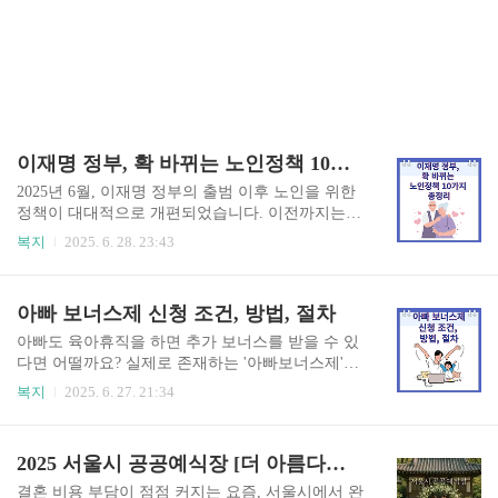
이재명 정부, 확 바뀌는 노인정책 10가지 총정리
2025년 6월, 이재명 정부의 출범 이후 노인을 위한
정책이 대대적으로 개편되었습니다. 이전까지는
몰라서 못 받던 혜택도 많았지만, 이제는 제도가 간
복지
2025. 6. 28. 23:43
단해지고 지원 범위가 넓어졌습니다.특히 이번에
바뀐 10가지 정책은 대부분이 직접적인 금전 혜택
이나 생활 지원으로 이어지기 때문에 반드시 챙겨
아빠 보너스제 신청 조건, 방법, 절차
야 할 필수 정보입니다. 영상으로 자세히 보기👆 1.
기초연금 부부 감액제도 폐지이전엔 부부가 함께
아빠도 육아휴직을 하면 추가 보너스를 받을 수 있
기초연금을 수령하면 금액이 줄어들었지만, 이제
다면 어떨까요? 실제로 존재하는 '아빠보너스제'는
는 부부가 함께 받아도 전액 지급됩니다. 연금 소득
많은 가정에서 활용하지 못하고 있습니다.단 3개월
복지
2025. 6. 27. 21:34
에 큰 변화가 생긴 셈이죠. 2. 일하면 줄던 연금, 이
의 육아참여로 최대 250만원씩, 놓치면 후회할 제
제는 그대로 유지노후에도 일하면 연금이 삭감되
도입니다.당신도 받을 수 있습니다. 아래 버튼을 클
던 불합리한 제도 폐지. 일해도 연금은 100% 유지
릭해 조건을 확인해 보세요! 혜택 확인하기👆 아빠
2025 서울시 공공예식장 [더 아름다운 결혼식] 신청하기
됩니다. 소득 활동을 원하는 어르신들에게 큰 혜택
보너스제란 무엇인가요? 아빠보너스제는 자녀 양
입니다. 3. 요양병..
육을 위해 부모가 순차적으로 육아휴직을 사용할
결혼 비용 부담이 점점 커지는 요즘, 서울시에서 완