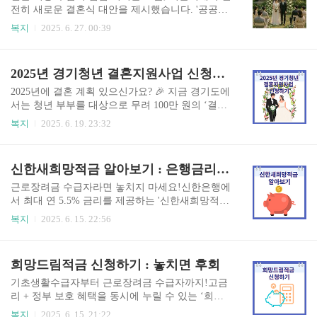
경우, 두 번째 사용자인 '아빠'에게 육아휴직 급여
전히 새로운 결혼식 대안을 제시했습니다. '공공예
를 상향 지원해주는 제도입니다.특히, 첫 3개월은
식장'을 활용하면 예식장을 무료로 대관받고, 최대
복지
2025. 6. 27. 00:39
통상임금의 100%를 지원하며 상한선은 월 250만원
100만원의 장려금까지 지원받을 수 있습니다. 💍
까지입니다.이는 고용노동부가 시행 중인 실질적
이 특별한 제안은 단순한 혜택을 넘어, 공공장소에
아빠 육아참여 유도 정책입니다. 신청 조건 3가지
서의 아름답고 의미 있는 결혼을 실현시켜 줍니다.
2025년 경기청년 결혼지원사업 신청하기
요약 아래 3가지 조건을 모두 충족해야 합니다. 조
어떻게 신청하고 어떤 조건이 필요한지 지금 바로
건내용① 순차적 육아..
확인하세요! 늦기 전에 기회를 잡아야 하는 이유,
2025년에 결혼 계획 있으신가요? 🎉 지금 경기도에
지금 알려드립니다. 더 아름다운 결혼식 확인하기
서는 청년 부부를 대상으로 무려 100만 원의 ‘결혼
👆 서울시 공공예식장이란? 서울시가 운영하는 공
지원금’을 현금으로 지급합니다! 경제적 부담이 큰
복지
2025. 6. 19. 23:32
공예식장은 공원, 한옥 등 특색 있는 공공장소에서
요즘, 한 번뿐인 신혼을 응원하는 이 정책, 지금 바
결혼식을 진행할 수 있도록 돕는 제도입니다. 예식
로 확인해 보세요. 신청방법 자세히 보기👆 경기청
공간을 무료로 빌려주고, 최대 100만원까지 결혼장
년 결혼지원사업이란? 경기청년 결혼지원사업은
신한새희망적금 알아보기 : 은행금리 최고 5.5%
려금을 지원해 줍니다. 공공성과 경제성 모두를 갖
경기도에 거주하는 청년부부를 대상으로 최대 100
춘 새로운 결혼문화..
만 원의 현금을 지원하는 정책입니다. 결혼 준비에
근로장려금 수급자라면 놓치지 마세요!신한은행에
따른 초기 비용을 지원함으로써 청년 가구의 결혼
서 최대 연 5.5% 금리를 제공하는 '신한새희망적
장려와 출발 지원이라는 두 마리 토끼를 잡겠다는
금'을 운영 중입니다.인터넷 가입은 불가하고 은행
복지
2025. 6. 15. 22:56
취지입니다.지원 대상 조건은 어떻게 되나요? 지원
창구 방문이 필요하지만, 조건만 맞는다면 이자만
대상은 꽤 명확하지만, 아래의 모든 조건을 충족해
50만 원 이상! 지금 바로 아래 버튼으로 대상 여부
야 합니다. 조건 항목내용혼인신고일2025년 1월 1
확인하세요 👇신한새희망적금 알아보기👆 신한새
희망드림적금 신청하기 : 놓치면 후회
일 이후 혼인신고자연령1985~2006년 출생자 (19~3
희망적금이란? ‘신한새희망적금’은 신한은행이 운
9세..
영하는 3년 만기 고금리 적금 상품으로,근로장려금
기초생활수급자부터 근로장려금 수급자까지!고금
수급자 및 저소득층을 위해 설계된 특화 상품입니
리 + 정부 보호 혜택을 동시에 누릴 수 있는 ‘희망
다.가입은 신한은행 영업점 방문을 통해서만 가능
드림적금’ 지금 신청하셨나요?가입만 해도 연 4%
복지
2025. 6. 15. 21:22