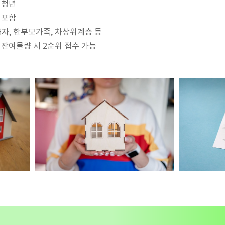
택 청년
 포함
급자, 한부모가족, 차상위계층 등
 잔여물량 시 2순위 접수 가능