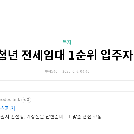
복지
 청년 전세임대 1순위 입주
부자500
2025. 6. 6. 00:06
odoo.link
광고
움스피치
원서 컨설팅, 예상질문 답변준비 1:1 맞춤 면접 코칭