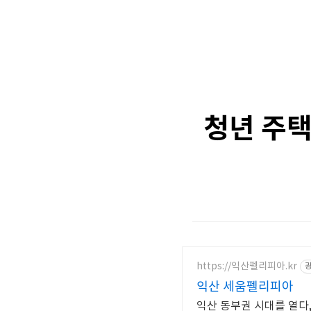
청년 주택
https://익산펠리피아.kr
익산 세움펠리피아
익산 동부권 시대를 열다, 