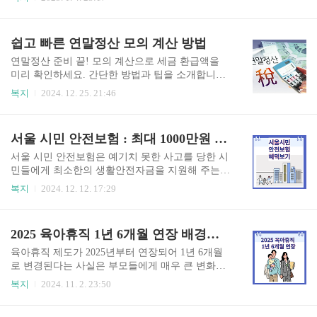
기본소득 지원 확대와 함께 생계급여 및 의료급여
연금 수령액에 대해 구체적으로 살펴보겠습니
의 기준이 인상될 예정입니다. 이러한 변화는 저소
다. 예상연금 계산하러 가기👆 국민연금이란? 국
득층의 생활 안정과 함께, 모든 국민이 건강하게 생
민연금은 대한민국 정부가 운영하는 사회보험 제
쉽고 빠른 연말정산 모의 계산 방법
활할 수 있는 환경을 조성하는 데 초점을 맞추고 있
도로, 국민이 일정 기간 동안 보험료를 납부하고,
습니다. 생계급여와 의료급..
정해진 요건을 충족할 경우 노후, 장애, 사망 등의
연말정산 준비 끝! 모의 계산으로 세금 환급액을
사유로 연금이 지급됩니다. 국민연금의 주요 목적
미리 확인하세요. 간단한 방법과 팁을 소개합니다.
은 모든 국민이 노후에 기본적인 생활을 유지할 수
지금 바로 따라 해 보세요! 연말정산 모의 계산 시
복지
2024. 12. 25. 21:46
있도록 돕는 것입니다. 특히 고령화 사회로 접어들
작하기👆 연말이 다가오면서 많은 분이 연말정산
면서 국민연금의 중요성은 더욱 부각되고 있습니
준비를 시작합니다. 세금 환급이나 추가 납부를 미
다. 2025년 국민연금 수령액 개요 2025년부터는 국
리 확인할 수 있다면 부담을 줄일 수 있습니다. 이
서울 시민 안전보험 : 최대 1000만원 혜택 받으세요.
민연금 수령액이 변화할 것으로 예상됩니다. 그 이
번 글에서는 연말정산 모의 계산 방법과 이를 활용
유는 보험료율 인상과 연금 ..
하는 팁을 소개합니다. 1. 연말정산 모의 계산이
서울 시민 안전보험은 예기치 못한 사고를 당한 시
란? 연말정산 모의 계산은 자신이 받은 급여와 공
민들에게 최소한의 생활안전자금을 지원해 주는
제 항목을 입력해 예상 세액을 계산하는 과정입니
제도입니다. 이는 시민들의 안전을 보장하고, 재정
복지
2024. 12. 12. 17:29
다. 이를 통해 추가 납부할 금액이나 환급받을 금액
적인 어려움을 덜어주기 위한 목적을 가지고 있습
을 미리 확인할 수 있습니다. 2. 모의 계산을 위한
니다. 서울시민 안전보험 바로가기 서울 시민 안
준비물 급여 명세서: 연간 총급여를 확인합니다.공
전보험이란? 서울 시민 안전보험은 2020년부터 시
2025 육아휴직 1년 6개월 연장 배경과 필요성
제 증빙 서류: 의료비, 교육비, 보험료, 기부금 등
행된 제도로, 서울시에 거주하는 모든 시민이 혜택
항목별 지출 ..
을 받을 수 있습니다. 이 보험은 사고 발생 시 경제
육아휴직 제도가 2025년부터 연장되어 1년 6개월
적 지원을 통해 시민들의 안전망을 강화하는 역할
로 변경된다는 사실은 부모들에게 매우 큰 변화입
을 합니다. 이 그래픽은 서울 시민 안전보험 프로
니다. 이에 따라 오늘은 육아휴직의 중요성 및 관련
복지
2024. 11. 2. 23:50
그램을 홍보하는 내용을 담고 있으며, 모든 서울 시
내용을 알아보도록 하겠습니다. 육아휴직이 1년에
민이 이 보험의 혜택을 받을 수 있음을 강조하고 있
서 1년 6개월로 연장된 이유 저출산 문제와 가족 중