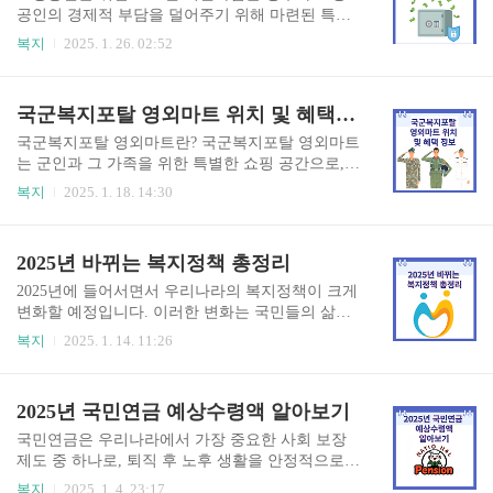
서 주거생활을 할 수 있도록 지원하는 것이 주된 취
공인의 경제적 부담을 덜어주기 위해 마련된 특별
지입니다. 2025 청년정책 바로가기👆 주거금융 지
한 프로그램입니다. 이 사업은 최대 7천억 원 규모
복지
2025. 1. 26. 02:52
원 정책 청년들을 위한 주거금융 지원 정책에는 여
의 이자 경감 혜택을 제공하여 소상공인들이 안정
러 가지가 있습니다. 정부는 청년들이 주거비용을
적으로 사업을 운영할 수 있도록 돕고자 합니다. 이
부담할 수 있도록 다양한 금융상품을 제공할 예정
글에서는 지원사업의 전반적인 내용과 구체적인
국군복지포탈 영외마트 위치 및 혜택 정보
입이다. 예를 들어, 청년들이 주택구입을 위해 필요
지원 조건, 신청 방법 등을 알아보겠습니다. 소상
한 자금을 마련할 수..
공인 이자경감 지원사업👆 개요 2025년 소상공인
국군복지포탈 영외마트란? 국군복지포탈 영외마트
이자경감 지원사업은 소상공인의 금융 부담을 줄
는 군인과 그 가족을 위한 특별한 쇼핑 공간으로,
이기 위해 정부가 추진하는 정책입니다. 소상공인
군 복무 중인 장병들이 보다 저렴한 가격에 다양한
복지
2025. 1. 18. 14:30
은 경제의 중요한 축을 이루고 있으며, 이들의 건강
상품을 구매할 수 있도록 지원하는 곳입니다. 이곳
한 성장은 국가 경제의 안정성과 직결됩니다. 따라
은 군인들의 복지 향상을 위해 설계되었으며, 다양
서, 이번 사업은 소상공인들의 안정적인 경영을 지
한 상품과 서비스를 제공하여 군인들의 생활을 더
2025년 바뀌는 복지정책 총정리
원하고, 지속 가능한 성장을 도모하는 데 목적이 있
욱 편리하게 만들어 줍니다. 영외마트는 군인뿐만
습니다. 특히, 많은 소상공인들..
아니라 그 가족들도 이용할 수 있어, 군인 가족의
2025년에 들어서면서 우리나라의 복지정책이 크게
생활비 절감에도 큰 도움이 됩니다. 국군복지포털
변화할 예정입니다. 이러한 변화는 국민들의 삶의
바로가기👆 영외마트 위치 안내 영외마트는 전국
질을 높이고, 특히 저소득층과 노인층을 위한 다양
복지
2025. 1. 14. 11:26
각지에 위치하고 있으며, 각 지역별로 다양한 마트
한 지원책이 강화되는 방향으로 이루어질 것입니
가 운영되고 있습니다. 예를 들어, 서울 지역에는
다. 이번 포스트에서는 2025년에 시행될 복지정책
상무대쇼핑타운과 자운대쇼핑타운이 있으며, 이
의 주요 내용을 알아보겠습니다. 정부24 누리집
2025년 국민연금 예상수령액 알아보기
외에도 대전, 부산, 광주 등지에도 여러 마트가 있
바로가기👆 2025년도 복지정책은 다양한 분야에서
습니다. 각 마트의 주소와 연..
의 변화를 포함합니다. 이러한 정책들은 사회적 안
국민연금은 우리나라에서 가장 중요한 사회 보장
전망을 강화하고, 모든 국민이 기본적인 생활을 영
제도 중 하나로, 퇴직 후 노후 생활을 안정적으로
위할 수 있도록 돕기 위해 설계되었습니다. 특히,
지원하기 위해 운영됩니다. 그렇다면 2025년 국민
복지
2025. 1. 4. 23:17