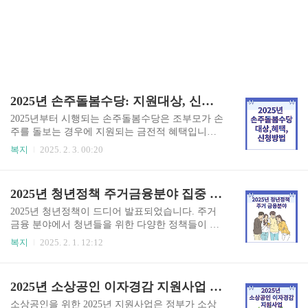
2025년 손주돌봄수당: 지원대상, 신청방법, 혜택, 지역별 특징 알아보기
2025년부터 시행되는 손주돌봄수당은 조부모가 손
주를 돌보는 경우에 지원되는 금전적 혜택입니다.
이 제도는 조부모가 손주를 돌보는 데 필요한 경제
복지
2025. 2. 3. 00:20
적 지원을 제공하여 가족 간의 유대감을 강화하고,
아동의 양육 환경을 개선하는 데 기여하고자 합니
다. 이제 손주돌봄수당에 대해 자세히 알아보겠습
2025년 청년정책 주거금융분야 집중 탐구
니다. 손주돌봄수당 신청 바로가기👆 손주돌봄수
당이란? 손주돌봄수당은 조부모가 손주를 돌보는
2025년 청년정책이 드디어 발표되었습니다. 주거
경우에 지급되는 수당으로, 아동의 양육을 지원하
금융 분야에서 청년들을 위한 다양한 정책들이 마
기 위해 마련된 제도입니다. 이 제도는 조부모가 손
련되었는데, 이 글에서는 그 내용을 자세히 살펴보
복지
2025. 2. 1. 12:12
주를 돌보는 경우에 경제적 부담을 덜어주고, 가족
겠습니다. 2025년 청년정책은 청년들의 주거 안정
간의 돌봄 문화를 장려하기 위해 도입되었습니다.
과 자산 형성을 주된 목표로 하고 있습니다. 특히,
특히, 부모가 일하는 동안 조부모가 손주를 돌보는
무주택 청년을 위해 주거 부담을 줄이고, 안정적인
2025년 소상공인 이자경감 지원사업 (7천억)
경우가 많아지면서, 이러한 지원이 필요하다는 인
주거 환경을 제공하기 위해 다양한 방안들이 마련
식이 확산되고 있습니다. 지원대상 ..
되었습니다. 이를 통해 청년들이 좀 더 나은 조건에
소상공인을 위한 2025년 지원사업은 정부가 소상